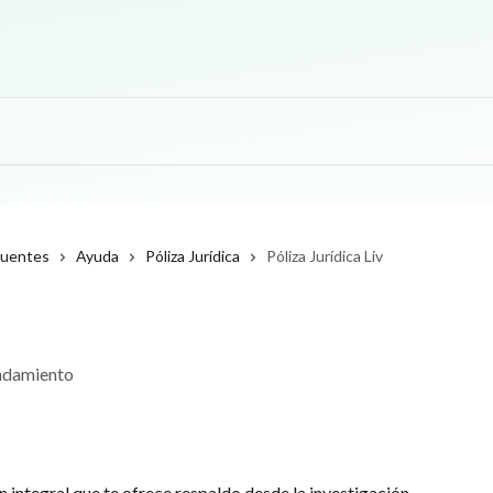
cuentes
Ayuda
Póliza Jurídica
Póliza Jurídica Liv
endamiento
ón integral que te ofrece respaldo desde la investigación 