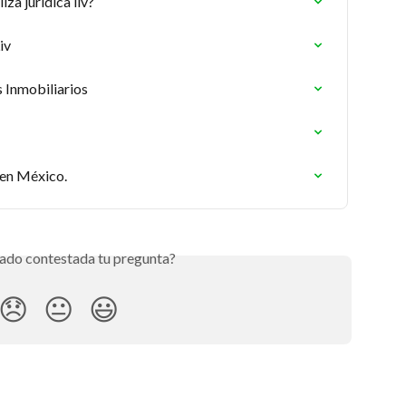
iza jurídica liv?
iv
 Inmobiliarios
 en México.
ado contestada tu pregunta?
😞
😐
😃