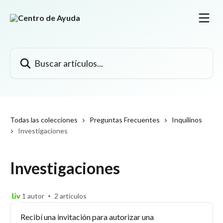
Ir al contenido principal
Buscar artículos...
Todas las colecciones
Preguntas Frecuentes
Inquilinos
Investigaciones
Investigaciones
1 autor
2 artículos
Recibí una invitación para autorizar una